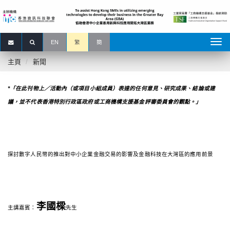
EN
繁
簡
主頁
新聞
*「在此刊物上／活動內（或項目小組成員）表達的任何意見、研究成果、結論或建
議，並不代表香港特別行政區政府或工商機構支援基金評審委員會的觀點。」
探討數字人民幣的推出對中小企業金融交易的影響及金融科技在大灣區的應用前景
李國樑
主講嘉賓：
先生