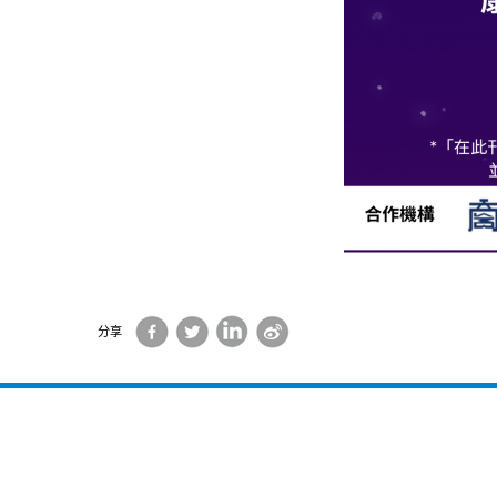
Facebook
Twitter
LinkedIn
Sina
分享
Weibo