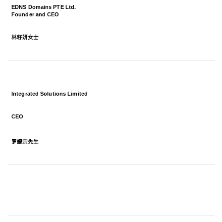
EDNS Domains PTE Ltd.
Founder and CEO
林籽妍女士
Integrated Solutions Limited
CEO
罗耀宗先生